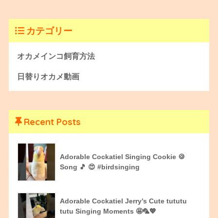
カテゴリー
オカメインコ飼育方法
日替りオカメ動画
Recent Posts
Adorable Cockatiel Singing Cookie 🍪
Song 🎵 😍 #birdsinging
Adorable Cockatiel Jerry’s Cute tututu
tutu Singing Moments 🤩🦜💖