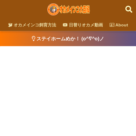
オカメインコ飼育方法
日替りオカメ動画
About
ステイホームめか！ (o^∇^o)ノ