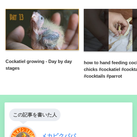
Cockatiel growing - Day by day
how to hand feeding cock
stages
chicks #cockatiel #cockta
#cocktails #parrot
この記事を書いた人
メカピクパパ