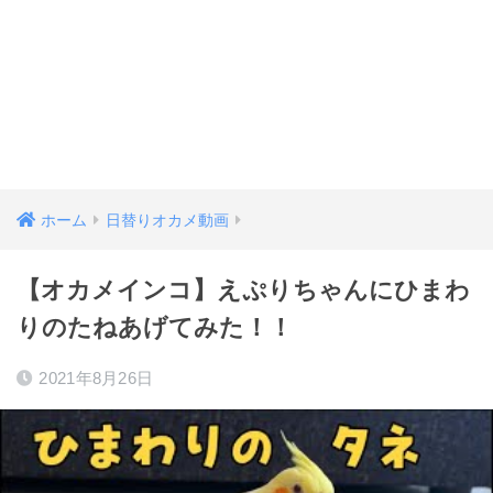
ホーム
日替りオカメ動画
【オカメインコ】えぷりちゃんにひまわ
りのたねあげてみた！！
2021年8月26日