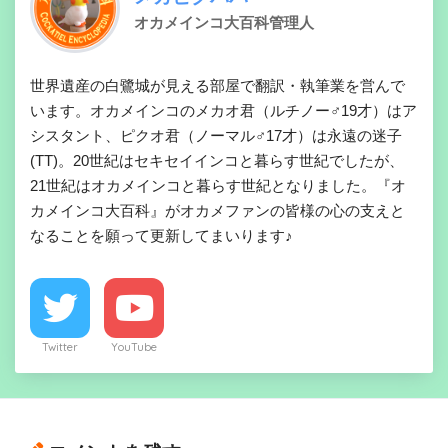
オカメインコ大百科管理人
世界遺産の白鷺城が見える部屋で翻訳・執筆業を営んで
います。オカメインコのメカオ君（ルチノー♂19才）はア
シスタント、ピクオ君（ノーマル♂17才）は永遠の迷子
(TT)。20世紀はセキセイインコと暮らす世紀でしたが、
21世紀はオカメインコと暮らす世紀となりました。『オ
カメインコ大百科』がオカメファンの皆様の心の支えと
なることを願って更新してまいります♪
Twitter
YouTube