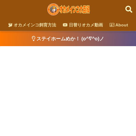
オカメインコ飼育方法
日替りオカメ動画
About
ステイホームめか！ (o^∇^o)ノ