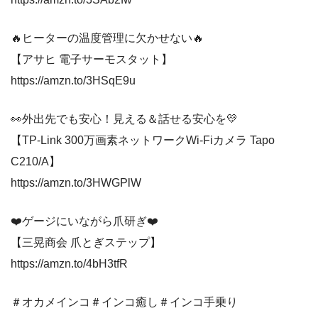
🔥ヒーターの温度管理に欠かせない🔥
【アサヒ 電子サーモスタット】
https://amzn.to/3HSqE9u
👀外出先でも安心！見える＆話せる安心を💛
【TP-Link 300万画素ネットワークWi-Fiカメラ Tapo
C210/A】
https://amzn.to/3HWGPlW
❤️ゲージにいながら爪研ぎ❤️
【三晃商会 爪とぎステップ】
https://amzn.to/4bH3tfR
＃オカメインコ＃インコ癒し＃インコ手乗り