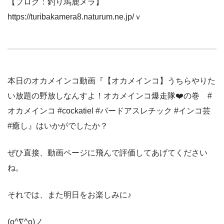
【ブログ：釣り馬鹿メラ】
https://turibakamera8.naturum.ne.jp/ｖ
本日のオカメインコ動画『【オカメインコ】うちらやりた
い放題の野放しなんすよ！オカメインコ爆走隊❤️の巻 #
オカメインコ #cockatiel #バードアスレチック #インコ芸
#癒し』はいかがでしたか？
ぜひ直接、動画ページに飛んで評価してあげてください
ね。
それでは、また明日をお楽しみに♪
(o^∇^o)ノ