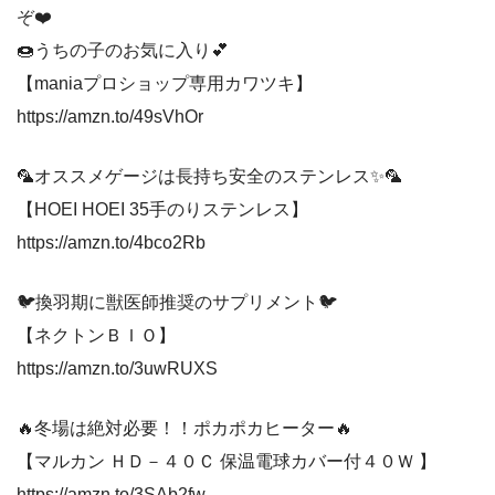
ぞ❤️
🍩うちの子のお気に入り💕
【maniaプロショップ専用カワツキ】
https://amzn.to/49sVhOr
🦜オススメゲージは長持ち安全のステンレス✨🦜
【HOEI HOEI 35手のりステンレス】
https://amzn.to/4bco2Rb
🐦換羽期に獣医師推奨のサプリメント🐦
【ネクトンＢＩＯ】
https://amzn.to/3uwRUXS
🔥冬場は絶対必要！！ポカポカヒーター🔥
【マルカン ＨＤ－４０Ｃ 保温電球カバー付４０Ｗ 】
https://amzn.to/3SAb2fw