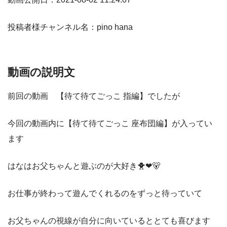
投稿者様チャンネル名：pino hana
動画の説明文
前回の動画 【待て待てごっこ 指編】でしたが
今回の動画内に【待て待てごっこ 座布団編】が入ってい
ます
はなはお父ちゃんと遊ぶのが大好き🐥❤🐻
お仕事が終わって遊んでくれるのをずっと待っていて
お父ちゃんの視線が自分に向いているととても喜びます