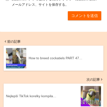
メールアドレス、サイトを保存する。
前の記事
How to breed cockatiels PART 47…
次の記事
Nejlepší TikTok korelky kompila…