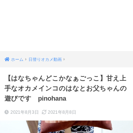
ホーム
日替りオカメ動画
【はなちゃんどこかなぁごっこ】甘え上
手なオカメインコのはなとお父ちゃんの
遊びです pinohana
2021年8月3日
2021年8月8日