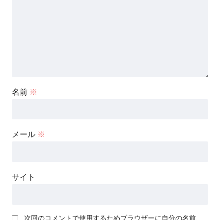
名前
※
メール
※
サイト
次回のコメントで使用するためブラウザーに自分の名前、