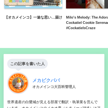
【オカメインコ】一途な思い…届け
Milo's Melody: The Ador
Cockatiel Cookie Serena
#CockatielsCraze
この記事を書いた人
メカピクパパ
オカメインコ大百科管理人
世界遺産の白鷺城が見える部屋で翻訳・執筆業を営んで
います。オカメインコのメカオ君（ルチノー♂19才）はア