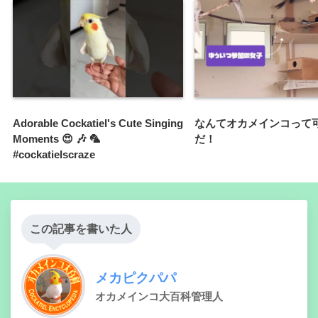
Adorable Cockatiel's Cute Singing
なんてオカメインコって
Moments 😍 🎶 🦜
だ！
#cockatielscraze
この記事を書いた人
メカピクパパ
オカメインコ大百科管理人