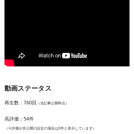
動画ステータス
再生数：760回
（当記事公開時点）
高評価：54件
（※評価が非公開の設定の場合は0件と表示しています）