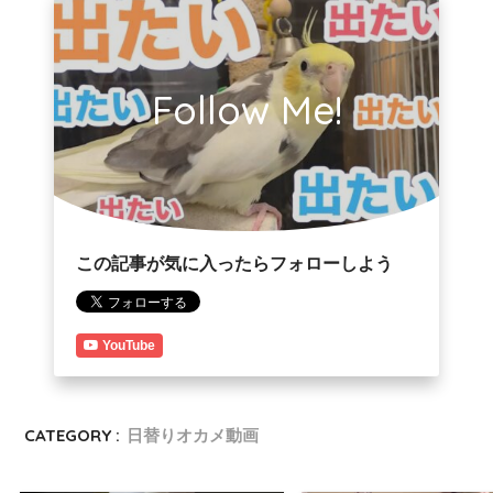
Follow Me!
この記事が気に入ったらフォローしよう
YouTube
CATEGORY :
日替りオカメ動画