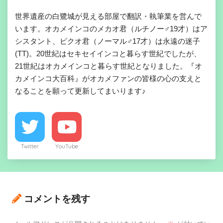
世界遺産の白鷺城が見える部屋で翻訳・執筆業を営んで
います。オカメインコのメカオ君（ルチノー♂19才）はア
シスタント、ピクオ君（ノーマル♂17才）は永遠の迷子
(TT)。20世紀はセキセイインコと暮らす世紀でしたが、
21世紀はオカメインコと暮らす世紀となりました。『オ
カメインコ大百科』がオカメファンの皆様の心の支えと
なることを願って更新してまいります♪
Twitter
YouTube
コメントを残す