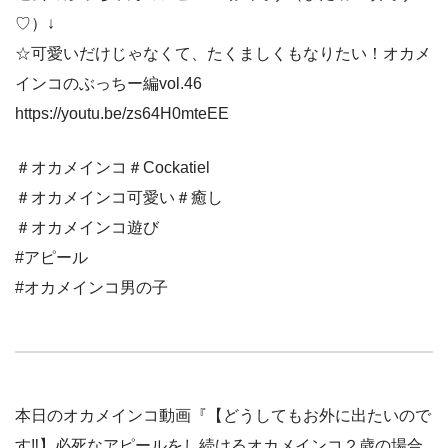
♡）↓
☆可愛いだけじゃなくて、たくましくもなりたい！オカメ
インコのぶっちー編vol.46
https://youtu.be/zs64H0mteEE
＃オカメインコ＃Cockatiel
＃オカメインコ可愛い＃癒し
＃オカメインコ遊び
#アピール
#オカメインコ男の子
本日のオカメインコ動画『【どうしてもお外に出たいので
す‼︎】必死なアピールをし続けるオカメインコ２歳の場合