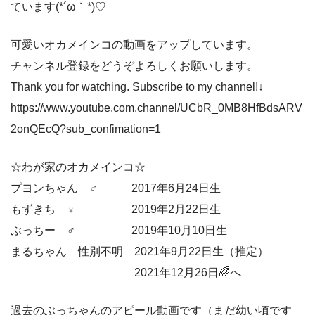
ています(*´ω｀*)♡
可愛いオカメインコの動画をアップしています。
チャンネル登録をどうぞよろしくお願いします。
Thank you for watching. Subscribe to my channel!↓
https://www.youtube.com.channel/UCbR_0MB8HfBdsARV
2onQEcQ?sub_confimation=1
☆わが家のオカメインコ☆
プヨンちゃん ♂️ 2017年6月24日生
もずきち ♀️ 2019年2月22日生
ぶっちー ♂ 2019年10月10日生
まるちゃん 性別不明 2021年9月22日生（推定）
2021年12月26日🌈へ
過去のぶっちゃんのアピール動画です（まだ幼い頃です