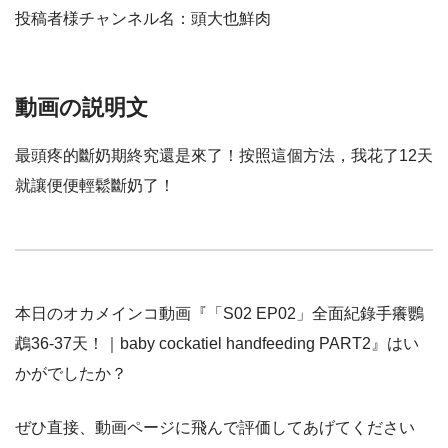
投稿者様チャンネル名：頭大也鮮肉
動画の説明文
最頭疼的斷奶期終究還是來了！按照這個方法，我花了12天
就讓便便輕鬆斷奶了！
本日のオカメインコ動画『「S02 EP02」全面紀錄手癢鸚
鵡36-37天！｜baby cockatiel handfeeding PART2』はい
かがでしたか？
ぜひ直接、動画ページに飛んで評価してあげてください