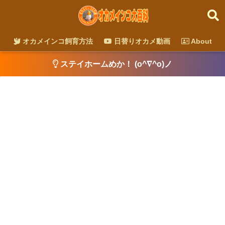
オカメインコ飼育方法
日替りオカメ動画
About
ステイホームめか！ (o^∇^o)ノ