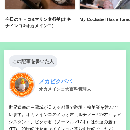
今日のチョコ&マリン🐥😊💖(オキ
My Cockatiel Has a Tum
ナインコ&オカメインコ)
この記事を書いた人
メカピクパパ
オカメインコ大百科管理人
世界遺産の白鷺城が見える部屋で翻訳・執筆業を営んで
います。オカメインコのメカオ君（ルチノー♂19才）はア
シスタント、ピクオ君（ノーマル♂17才）は永遠の迷子
(TT)。20世紀はセキセイインコと暮らす世紀でしたが、