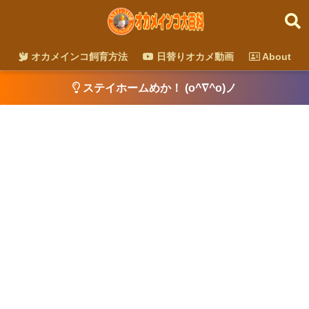
オカメインコ飼育方法
日替りオカメ動画
About
ステイホームめか！ (o^∇^o)ノ