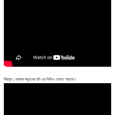
মিরপুর ১ নাম্বার কবুতরের হাট এর ভিডিও দেখতে পারবেন।