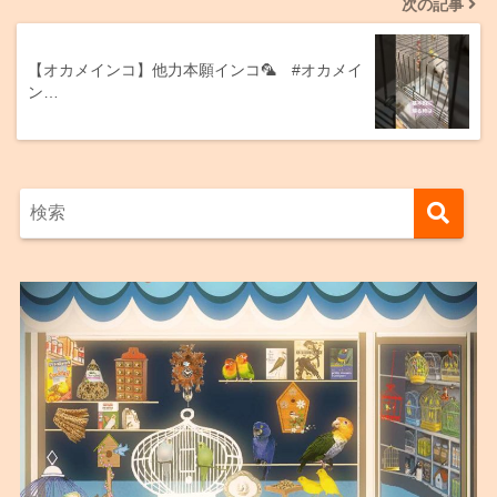
次の記事
【オカメインコ】他力本願インコ🦜 #オカメイ
ン…