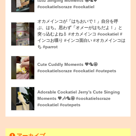
tutu Singing Moments 🤩🦜💖
#cockatielscraze #cockatiel
オカメインコが「はちおいで！」自分を呼
ぶ、はち。思わず「オメーがはちだよ！」と
突っ込むよね💧 #オカメインコ #cockatiel #
インコお喋り #インコ面白い #オカメインコは
ち #parrot
Cute Cuddly Moments 💖🦜🤩
#cockatielscraze #cockatiel #cutepets
Adorable Cockatiel Jerry’s Cute Singing
Moments 💖🎶🦜🤩 #cockatielscraze
#cockatiel #cutepets
アーカイブ