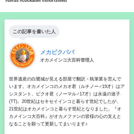
#birds #cockatiel #shortsfeed
この記事を書いた人
メカピクパパ
オカメインコ大百科管理人
世界遺産の白鷺城が見える部屋で翻訳・執筆業を営んで
います。オカメインコのメカオ君（ルチノー♂19才）はア
シスタント、ピクオ君（ノーマル♂17才）は永遠の迷子
(TT)。20世紀はセキセイインコと暮らす世紀でしたが、
21世紀はオカメインコと暮らす世紀となりました。『オ
カメインコ大百科』がオカメファンの皆様の心の支えと
なることを願って更新してまいります♪