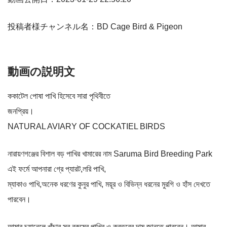
投稿者様チャンネル名：BD Cage Bird & Pigeon
動画の説明文
ককাটেল পোষা পাখি হিসেবে সারা পৃথিবীতে
জনপ্রিয়।
NATURAL AVIARY OF COCKATIEL BIRDS
নারায়ণগঞ্জের বিশাল বড় পাখির খামারের নাম Saruma Bird Breeding Park
এই ফর্মে আপনারা গ্রে প্যারট,লরি পাখি,
ম্যাকাও পাখি,অনেক ধরণের কুনুর পাখি, ময়ূর ও বিভিন্ন ধরনের মুরগি ও হাঁস দেখতে
পারবেন।
আমার চ্যানেলে খাঁচার সব রকমের পাখির ও কবুতরের দাম জানতে পারবেন। আমার