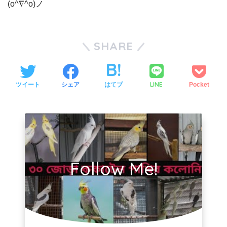
(o^∇^o)ノ
SHARE
LINE
ツイート
シェア
はてブ
Pocket
Follow Me!