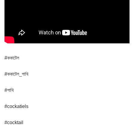
#ককাটেল
#ককাটেল_পাখি
#পাখি
#cockatiels
#cocktail