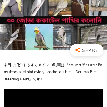
本日ご紹介するオカメインコ動画は『ককাটেল পাখি!ককাটেল পাখির
খামার!cockatiel bird aviary ! cockatiels bird !! Saruma Bird
Breeding Park!』です↓↓↓